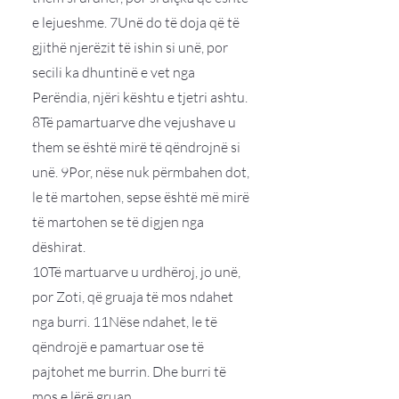
e lejueshme. 7Unë do të doja që të
gjithë njerëzit të ishin si unë, por
secili ka dhuntinë e vet nga
Perëndia, njëri kështu e tjetri ashtu.
8Të pamartuarve dhe vejushave u
them se është mirë të qëndrojnë si
unë. 9Por, nëse nuk përmbahen dot,
le të martohen, sepse është më mirë
të martohen se të digjen nga
dëshirat.
10Të martuarve u urdhëroj, jo unë,
por Zoti, që gruaja të mos ndahet
nga burri. 11Nëse ndahet, le të
qëndrojë e pamartuar ose të
pajtohet me burrin. Dhe burri të
mos e lërë gruan.