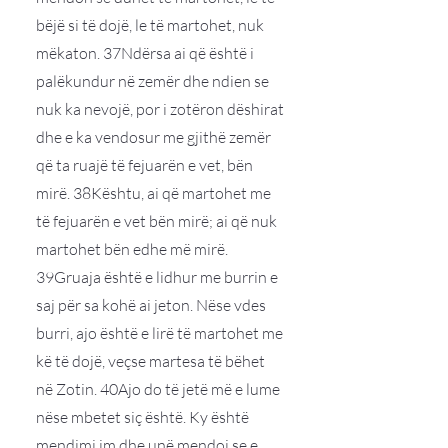
bëjë si të dojë, le të martohet, nuk
mëkaton. 37Ndërsa ai që është i
palëkundur në zemër dhe ndien se
nuk ka nevojë, por i zotëron dëshirat
dhe e ka vendosur me gjithë zemër
që ta ruajë të fejuarën e vet, bën
mirë. 38Kështu, ai që martohet me
të fejuarën e vet bën mirë; ai që nuk
martohet bën edhe më mirë.
39Gruaja është e lidhur me burrin e
saj për sa kohë ai jeton. Nëse vdes
burri, ajo është e lirë të martohet me
kë të dojë, veçse martesa të bëhet
në Zotin. 40Ajo do të jetë më e lume
nëse mbetet siç është. Ky është
mendimi im dhe unë mendoj se e