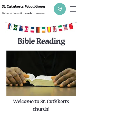
St. Cuthberts, Wood Green
To know Jesus & make him known
Bible Reading
Welcome to St. Cuthberts
church!