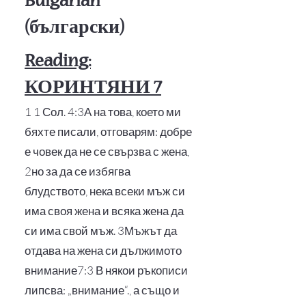
Bulgarian
(
български
)
Reading:
КОРИНТЯНИ 7
1 1 Сол. 4:3А на това, което ми
бяхте писали, отговарям: добре
е човек да не се свързва с жена,
2но за да се избягва
блудството, нека всеки мъж си
има своя жена и всяка жена да
си има свой мъж. 3Мъжът да
отдава на жена си дължимото
внимание7:3 В някои ръкописи
липсва: „внимание“., а също и