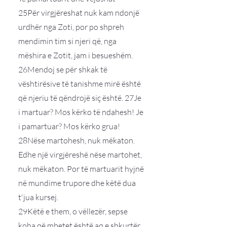
25Për virgjëreshat nuk kam ndonjë
urdhër nga Zoti, por po shpreh
mendimin tim si njeri që, nga
mëshira e Zotit, jam i besueshëm.
26Mendoj se për shkak të
vështirësive të tanishme mirë është
që njeriu të qëndrojë siç është. 27Je
i martuar? Mos kërko të ndahesh! Je
i pamartuar? Mos kërko grua!
28Nëse martohesh, nuk mëkaton.
Edhe një virgjëreshë nëse martohet,
nuk mëkaton. Por të martuarit hyjnë
në mundime trupore dhe këtë dua
t'jua kursej.
29Këtë e them, o vëllezër, sepse
koha që mbetet është aq e shkurtër,