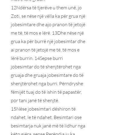
12Ndërsa të tjerëve u them unë, jo
Zoti, se nëse një vëlla ka për grua një
jobesimtare dhe ajo pranon të jetojë
me të, të mos e lërë. 13Dhe nëse një
grua ka për burrë një jobesimtar dhe
ai pranon të jetojë me të, të mos e
lërë burrin. 14Sepse burri
jobesimtar do të shenjtërohet nga
gruaja dhe gruaja jobesimtare do të
shenjtërohet nga burri. Përndryshe
fëmijët tuaj do të ishin të papastër,
por tani janë të shenjtë.
15Nëse jobesimtari dëshiron të
ndahet, le të ndahet. Besimtari ose
besimtarja nuk janë më të lidhur nga
këto gjëra, sepse Perëndia ju ka