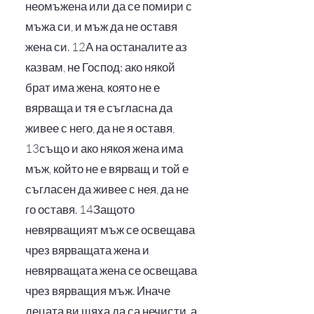
неомъжена или да се помири с
мъжа си, и мъж да не оставя
жена си. 12А на останалите аз
казвам, не Господ: ако някой
брат има жена, която не е
вярваща и тя е съгласна да
живее с него, да не я оставя,
13също и ако някоя жена има
мъж, който не е вярващ и той е
съгласен да живее с нея, да не
го оставя. 14Защото
невярващият мъж се освещава
чрез вярващата жена и
невярващата жена се освещава
чрез вярващия мъж. Иначе
децата ви щяха да са нечисти, а