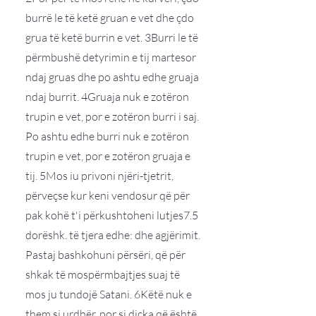
burrë le të ketë gruan e vet dhe çdo
grua të ketë burrin e vet. 3Burri le të
përmbushë detyrimin e tij martesor
ndaj gruas dhe po ashtu edhe gruaja
ndaj burrit. 4Gruaja nuk e zotëron
trupin e vet, por e zotëron burri i saj.
Po ashtu edhe burri nuk e zotëron
trupin e vet, por e zotëron gruaja e
tij. 5Mos iu privoni njëri-tjetrit,
përveçse kur keni vendosur që për
pak kohë t'i përkushtoheni lutjes7.5
dorëshk. të tjera edhe: dhe agjërimit.
Pastaj bashkohuni përsëri, që për
shkak të mospërmbajtjes suaj të
mos ju tundojë Satani. 6Këtë nuk e
them si urdhër, por si diçka që është