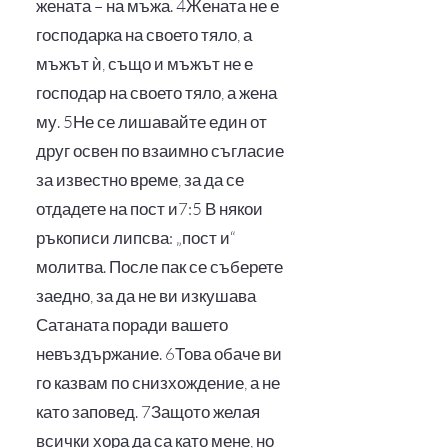
жената – на мъжа. 4Жената не е
господарка на своето тяло, а
мъжът ѝ, също и мъжът не е
господар на своето тяло, а жена
му. 5Не се лишавайте един от
друг освен по взаимно съгласие
за известно време, за да се
отдадете на пост и7:5 В някои
ръкописи липсва: „пост и“
молитва. После пак се съберете
заедно, за да не ви изкушава
Сатаната поради вашето
невъздържание. 6Това обаче ви
го казвам по снизхождение, а не
като заповед. 7Защото желая
всички хора да са като мене, но