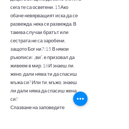
сега те са осветени. 15Ако
обаче невярващият иска да се
развежда, нека се развежда. В
такива случаи братът или
сестрата не са заробени,
защото Бог ни7:15 В някои
ръкописи: „ви“. е призовал да
живеем в мир. 16И знаеш ли,
жено, дали няма ти да спасиш
мъжа си? Или ти, мъжо, знаеш
ли дали няма да спасиш жена
си?
Спазване на заповедите
17Нека само всеки да постъпва
така, както му е отредил Бог и