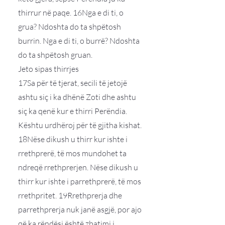
thirrur në paqe. 16Nga e di ti, o
grua? Ndoshta do ta shpëtosh
burrin. Nga e di ti, o burrë? Ndoshta
do ta shpëtosh gruan.
Jeto sipas thirrjes
17Sa për të tjerat, secili të jetojë
ashtu siç i ka dhënë Zoti dhe ashtu
siç ka qenë kur e thirri Perëndia.
Kështu urdhëroj për të gjitha kishat.
18Nëse dikush u thirr kur ishte i
rrethprerë, të mos mundohet ta
ndreqë rrethprerjen. Nëse dikush u
thirr kur ishte i parrethprerë, të mos
rrethpritet. 19Rrethprerja dhe
parrethprerja nuk janë asgjë, por ajo
që ka rëndësi është zbatimi i