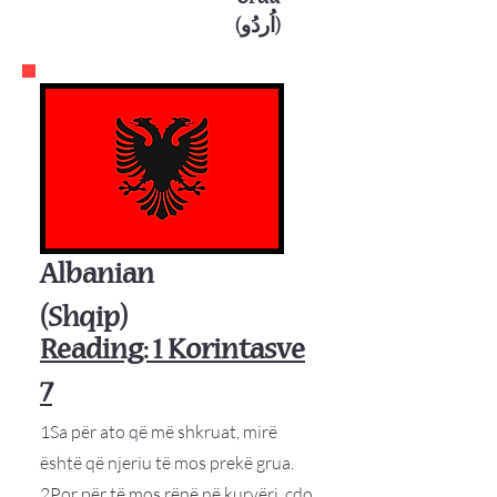
(اُردُو)
Albanian
(Shqip)
Reading: 1 Korintasve
7
1Sa për ato që më shkruat, mirë
është që njeriu të mos prekë grua.
2Por për të mos rënë në kurvëri, çdo