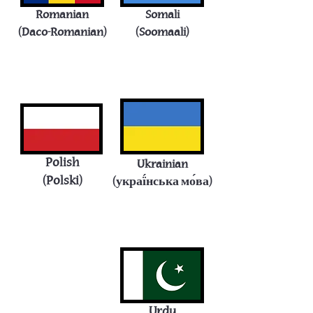
Romanian
Somali
(Daco-Romanian)
(Soomaali)
Polish
Ukrainian
(Polski)
(украї́нська мо́ва)
Urdu