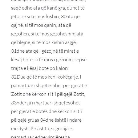
saqë edhe ata që kanë gra, duhet të
jetojnë si të mos kishin; 30ata që
qajnë, si të mos qanin; ata që
gëzohen, si të mos gëzoheshin; ata
që blejnë, si të mos kishin asgjë;
31dhe ata që i gëzojnë të mirat e
kësaj bote, si të mos i gëzonin, sepse
trajta e kësaj bote po kalon.
32Dua që të mos keni kokëçarje. I
pamartuari shqetësohet për gjërat e
Zotit dhe kërkon si t'i pëlqejë Zotit,
33ndërsa i martuari shqetësohet
për gjërat e botës dhe kërkon si t'i
pëlqejë gruas 34dhe është i ndarë
më dysh. Po ashtu, si gruaja e
pamartuar, edhe virgjëresha