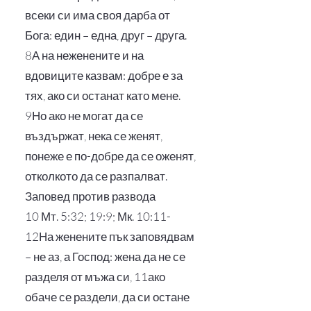
всеки си има своя дарба от
Бога: един – една, друг – друга.
8А на неженените и на
вдовиците казвам: добре е за
тях, ако си останат като мене.
9Но ако не могат да се
въздържат, нека се женят,
понеже е по-добре да се оженят,
отколкото да се разпалват.
Заповед против развода
10 Мт. 5:32; 19:9; Мк. 10:11-
12На женените пък заповядвам
– не аз, а Господ: жена да не се
разделя от мъжа си, 11ако
обаче се раздели, да си остане