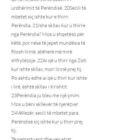
urdhërimit të Perëndisë. 20Secili të
mbetet siç ishte kur e thirri
Perëndia. 21Ishe skllav kur u thirre
nga Perëndia? Mos u shqetëso për
këtë, por nëse të jepet mundësia të
fitosh lirinë, atëherë më mirë
shfrytëzoje. 22Ai që u thirr nga Zoti
kur ishte skllav, mori lirinë prej tij.
Po ashtu edhe ai që u thirr kur ishte
i lirë, është skllav i Krishtit.
23Perëndia ju bleu me një çmim.
Mos u bëni skllevër të njerëzve!
24Vëllezër, secili të mbetet para
Perëndisë siç ishte kur u thirr prej
tij.
Të pamartuarit dhe vejushat