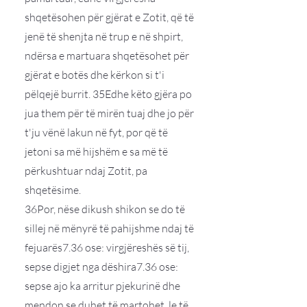
shqetësohen për gjërat e Zotit, që të
jenë të shenjta në trup e në shpirt,
ndërsa e martuara shqetësohet për
gjërat e botës dhe kërkon si t'i
pëlqejë burrit. 35Edhe këto gjëra po
jua them për të mirën tuaj dhe jo për
t'ju vënë lakun në fyt, por që të
jetoni sa më hijshëm e sa më të
përkushtuar ndaj Zotit, pa
shqetësime.
36Por, nëse dikush shikon se do të
sillej në mënyrë të pahijshme ndaj të
fejuarës7.36 ose: virgjëreshës së tij,
sepse digjet nga dëshira7.36 ose:
sepse ajo ka arritur pjekurinë dhe
mendon se duhet të martohet, le të