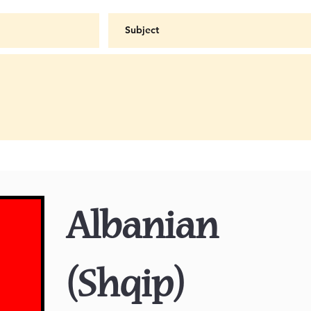
Albanian
(Shqip)