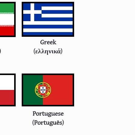
Greek
فا)
(ελληνικά)
Portuguese
(Português)