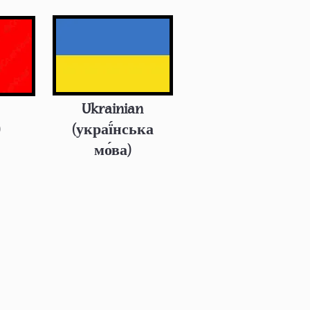
Ukrainian
)
(украї́нська
мо́ва)