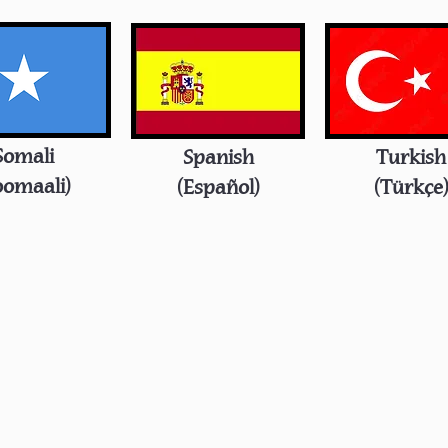
Somali
Spanish
Turkish
oomaali)
(Español)
(Türkçe