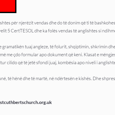
ishtes për njerëzit vendas dhe do të donim që ti të bashko
ivelit 5 CertTESOL dhe ka folës vendas të anglishtes si ndihm
 gramatikën tuaj angleze, të folurit, shqiptimin, shkrimin d
ojmë me çdo formular apo dokument që keni. Klasat e mëngje
tur cilido që të jetë sfondi juaj, kombësia apo niveli i anglisht
tunë, të hënë dhe të martë, në ndërtesën e kishës. Dhe shpr
stcuthbertschurch.org.uk