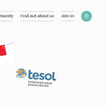
tianity
Find out about us
Join in