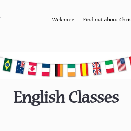
n
Welcome
Find out about Chris
English Classes