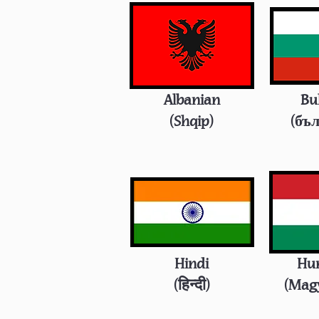
Albanian
Bu
(Shqip)
(бъ
Hindi
Hu
(
हिन्दी
)
(Magy