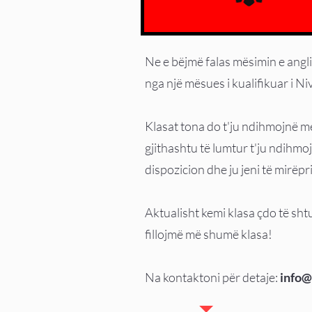
Ne e bëjmë falas mësimin e angl
nga një mësues i kualifikuar i N
Klasat tona do t'ju ndihmojnë me
gjithashtu të lumtur t'ju ndihm
dispozicion dhe ju jeni të mirëpri
Aktualisht kemi klasa çdo të sh
fillojmë më shumë klasa!
Na kontaktoni për detaje:
info@