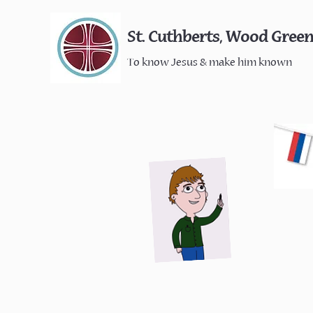
St. Cuthberts, Wood Gree
To know Jesus & make him known