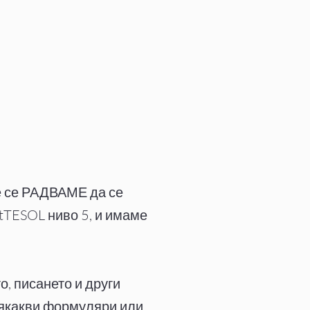
е се РАДВАМЕ да се
tTESOL ниво 5, и имаме
, писането и други
всякакви формуляри или