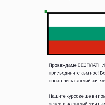
Провеждаме БЕЗПЛАТНИ ку
присъедините към нас! Вс
носители на английски ез
Нашите курсове ще ви пом
аспекти на английския ез