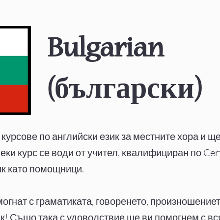
Bulgarian
(
български
)
рсове по английски език за местните хора и щ
еки курс се води от учител, квалифициран по Cer
ик като помощници.
огнат с граматиката, говоренето, произношението
ик! Също така с удоволствие ще ви помогнем с 