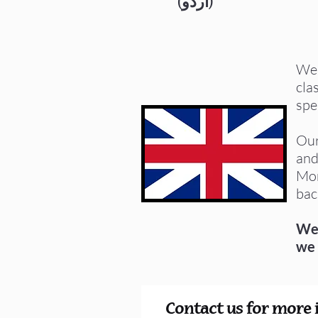
(اُردُو)
We 
cla
spe
Our
and
Mor
bac
We 
we 
Contact us for more 