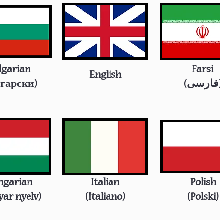
lgarian
Farsi
English
лгарски)
(رسی
ngarian
Italian
Polish
ar nyelv)
(Italiano)
(Polski)