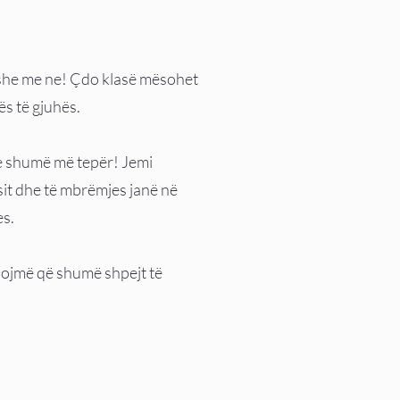
heshe me ne! Çdo klasë mësohet
ës të gjuhës.
he shumë më tepër! Jemi
sit dhe të mbrëmjes janë në
es.
esojmë që shumë shpejt të